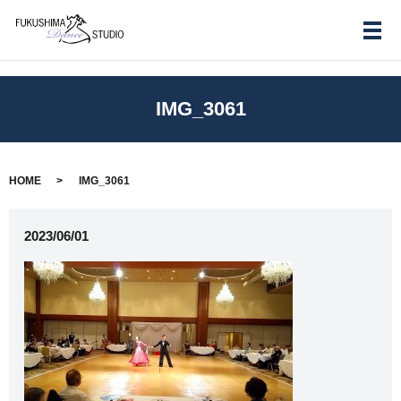
メ
IMG_3061
HOME
IMG_3061
2023/06/01