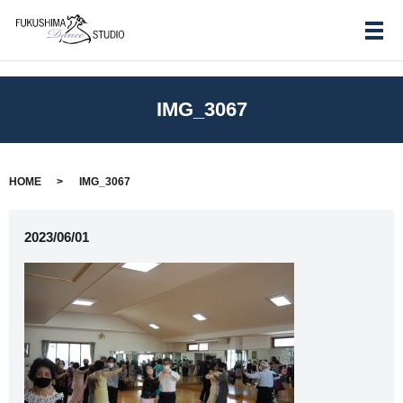
メ
IMG_3067
HOME
IMG_3067
2023/06/01