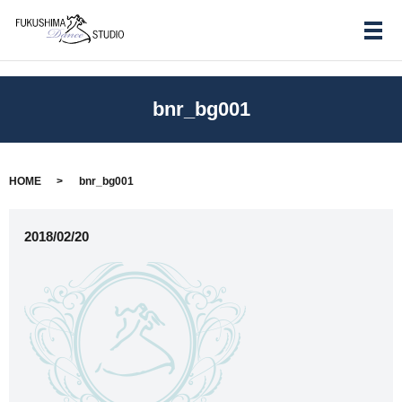
メ
bnr_bg001
HOME
bnr_bg001
2018/02/20