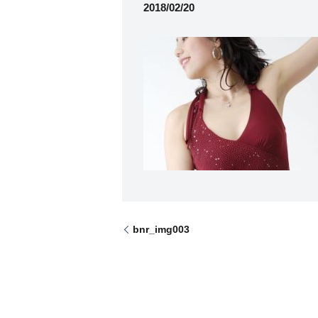
2018/02/20
bnr_img003