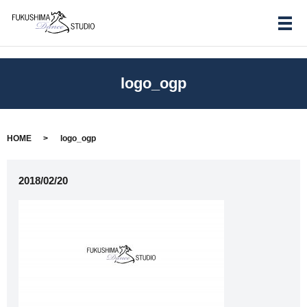
メ
logo_ogp
HOME
logo_ogp
2018/02/20