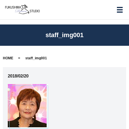
メ
staff_img001
HOME
staff_img001
2018/02/20