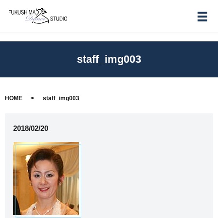
メ
staff_img003
HOME
staff_img003
2018/02/20